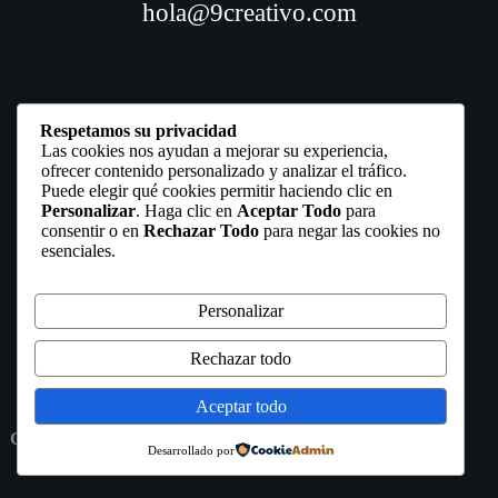
hola@9creativo.com
Respetamos su privacidad
Las cookies nos ayudan a mejorar su experiencia,
ofrecer contenido personalizado y analizar el tráfico.
Puede elegir qué cookies permitir haciendo clic en
Personalizar
. Haga clic en
Aceptar Todo
para
consentir o en
Rechazar Todo
para negar las cookies no
esenciales.
Personalizar
Rechazar todo
WORK
ABOUT
SERVICES
Aceptar todo
CONTACT
Copyright © 9 CREATIVE STUDIO 20025
PRIVACY
Desarrollado por
POLICY