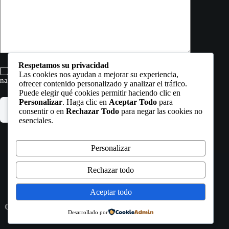
Respetamos su privacidad
Guarda mi nombre, correo electrónico y web en este
Las cookies nos ayudan a mejorar su experiencia,
navegador para la próxima vez que comente.
ofrecer contenido personalizado y analizar el tráfico.
Puede elegir qué cookies permitir haciendo clic en
Personalizar
. Haga clic en
Aceptar Todo
para
Publicar el comentario
consentir o en
Rechazar Todo
para negar las cookies no
esenciales.
Personalizar
Rechazar todo
WORK
ABOUT
SERVICES
Aceptar todo
CONTACT
Copyright © 9 CREATIVE STUDIO 20025
PRIVACY
Desarrollado por
POLICY