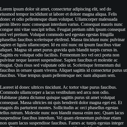
Lorem ipsum dolor sit amet, consectetur adipiscing elit, sed do
eiusmod tempor incididunt ut labore et dolore magna aliqua. Felis
donec et odio pellentesque diam volutpat. Ullamcorper malesuada
proin libero nunc consequat interdum varius. Consequat mauris nunc
congue nisi vitae suscipit tellus. Feugiat pretium nibh ipsum consequat
nisl vel pretium. Volutpat commodo sed egestas egestas fringilla
phasellus faucibus scelerisque eleifend. Massa tincidunt nunc pulvinar
sapien et ligula ullamcorper. Id eu nisl nunc mi ipsum faucibus vitae
aliquet. Magna sit amet purus gravida quis blandit turpis cursus in.
Sagittis eu volutpat odio facilisis. Fermentum leo vel orci porta non
pulvinar neque laoreet suspendisse. Sapien faucibus et molestie ac
feugiat. Quis risus sed vulputate odio ut. Scelerisque fermentum dui
faucibus in ornare quam viverra. Aliquet sagittis id consectetur purus ut
faucibus. Vitae tempus quam pellentesque nec nam aliquam sem.
Laoreet id donec ultrices tincidunt. Ac tortor vitae purus faucibus.
Commodo ullamcorper a lacus vestibulum sed arcu non odio.
Habitasse platea dictumst quisque sagittis purus sit amet volutpat
consequat. Massa ultricies mi quis hendrerit dolor magna eget est. Et
magnis dis parturient montes. Sollicitudin ac orci phasellus egestas
tellus rutrum. Molestie nunc non blandit massa enim nec. Quam lacus
suspendisse faucibus interdum. Vel quam elementum pulvinar etiam
non quam lacus suspendisse faucibus. Fames ac turpis egestas integer