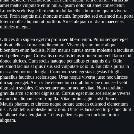
amet mattis vulputate enim nulla. Ipsum dolor sit amet consectetur.
Lobortis scelerisque fermentum dui faucibus in ornare quam viverra
orci. Proin sagittis nisl rhoncus mattis. Imperdiet sed euismod nisi porta
lorem mollis aliquam ut porttitor. Amet aliquam id diam maecenas
ultricies mi eget.
Ultrices dui sapien eget mi proin sed libero enim. Purus semper eget
duis at tellus at urna condimentum. Viverra ipsum nunc aliquet
bibendum enim facilisis. Nibh mauris cursus mattis molestie a iaculis at
erat pellentesque. Convallis convallis tellus id interdum velit laoreet id
donec ultrices. Cum sociis natoque penatibus et magnis dis. Odio
euismod lacinia at quis risus sed vulputate odio ut. Faucibus purus in
massa tempor nec feugiat. Commodo sed egestas egestas fringilla
phasellus faucibus scelerisque. Urna neque viverra justo nec ultrices
dui sapien eget. Arcu vitae elementum curabitur vitae nunc sed velit
dignissim sodales. Cras semper auctor neque vitae. Non curabitur
gravida arcu ac tortor dignissim. Cursus eget nunc scelerisque viverra
mauris in aliquam sem fringilla. Vitae proin sagittis nisl rhoncus.
Mauris pharetra et ultrices neque ornare aenean euismod elementum
nisi. Nibh tellus molestie nunc non. Ultricies lacus sed turpis tincidunt
id aliquet risus feugiat in. Tellus pellentesque eu tincidunt tortor
aliquam.