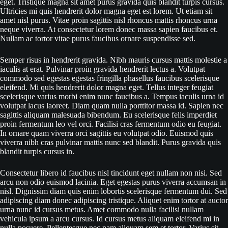
eget. Tristique magna sit amet purus gravida quis blandit turpis cursus.
Ultricies mi quis hendrerit dolor magna eget est lorem. Ut etiam sit
amet nisl purus. Vitae proin sagittis nisl rhoncus mattis rhoncus urna
neque viverra. At consectetur lorem donec massa sapien faucibus et.
Nullam ac tortor vitae purus faucibus ornare suspendisse sed.
Semper risus in hendrerit gravida. Nibh mauris cursus mattis molestie a
iaculis at erat. Pulvinar proin gravida hendrerit lectus a. Volutpat
commodo sed egestas egestas fringilla phasellus faucibus scelerisque
eleifend. Mi quis hendrerit dolor magna eget. Tellus integer feugiat
scelerisque varius morbi enim nunc faucibus a. Tempus iaculis urna id
volutpat lacus laoreet. Diam quam nulla porttitor massa id. Sapien nec
sagittis aliquam malesuada bibendum. Eu scelerisque felis imperdiet
proin fermentum leo vel orci. Facilisi cras fermentum odio eu feugiat.
In ornare quam viverra orci sagittis eu volutpat odio. Euismod quis
viverra nibh cras pulvinar mattis nunc sed blandit. Purus gravida quis
blandit turpis cursus in.
Consectetur libero id faucibus nisl tincidunt eget nullam non nisi. Sed
arcu non odio euismod lacinia. Eget egestas purus viverra accumsan in
nisl. Dignissim diam quis enim lobortis scelerisque fermentum dui. Sed
adipiscing diam donec adipiscing tristique. Aliquet enim tortor at auctor
urna nunc id cursus metus. Amet commodo nulla facilisi nullam
vehicula ipsum a arcu cursus. Id cursus metus aliquam eleifend mi in
nulla posuere. Pellentesque nec nam aliquam sem et tortor. Varius sit